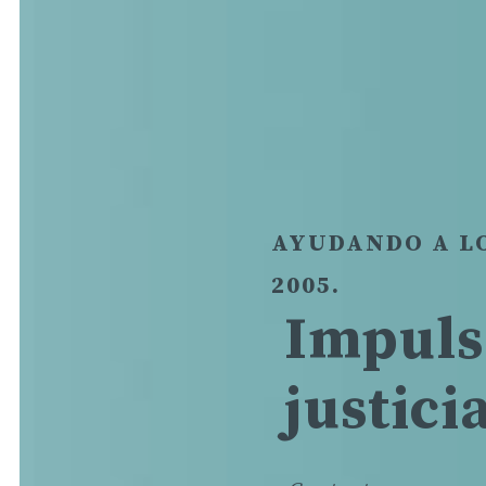
AYUDANDO A LO
texto
2005.
aqui
Impuls
justicia