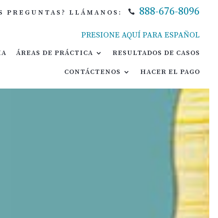
888-676-8096
S PREGUNTAS? LLÁMANOS:

888-676-8096

CTICA
RESULTADOS DE CASOS
CONTÁCTENOS
PRESIONE AQUÍ PARA ESPAÑOL
HACER EL PAGO
MA
ÁREAS DE PRÁCTICA
RESULTADOS DE CASOS
CONTÁCTENOS
HACER EL PAGO