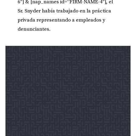
6″] & [nap_names id=”FIRM-NAME-4″], el
Sr. Snyder había trabajado en la práctica
privada representando a empleados y
denunciantes.