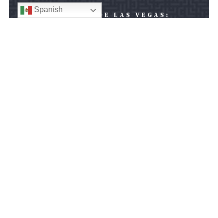
Spanish
OFICINA DE LAS VEGAS:
610 Calle Novena Sur
Las Vegas, NV 89101
Oficina de las vegas

OFICINA DE HONOLULU:
745 Fort Street
Suite 311
Honolulu, HI 96813