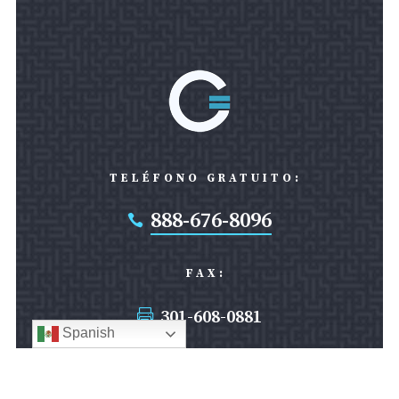
TELÉFONO GRATUITO:
888-676-8096

FAX:
301-608-0881

Spanish
OFICINA DE SILVER SPRING: